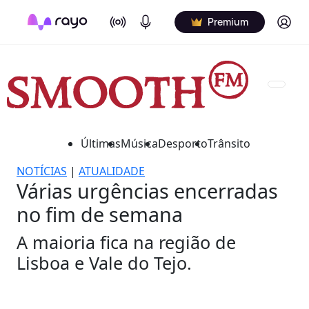
On Air
Podcasts
Log in
Premium
Últimas
Música
Desporto
Trânsito
NOTÍCIAS
|
ATUALIDADE
Várias urgências encerradas
no fim de semana
A maioria fica na região de
Lisboa e Vale do Tejo.