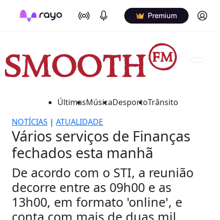
On Air
Podcasts
Log in
Premium
Últimas
Música
Desporto
Trânsito
NOTÍCIAS
|
ATUALIDADE
Vários serviços de Finanças
fechados esta manhã
De acordo com o STI, a reunião
decorre entre as 09h00 e as
13h00, em formato 'online', e
conta com mais de duas mil