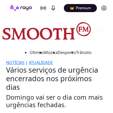
On Air
Podcasts
Log in
Premium
Últimas
Música
Desporto
Trânsito
NOTÍCIAS
|
ATUALIDADE
Vários serviços de urgência
encerrados nos próximos
dias
Domingo vai ser o dia com mais
urgências fechadas.