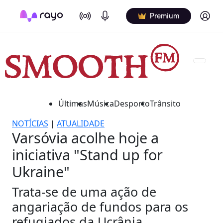
On Air
Podcasts
Log in
Premium
Últimas
Música
Desporto
Trânsito
NOTÍCIAS
|
ATUALIDADE
Varsóvia acolhe hoje a
iniciativa "Stand up for
Ukraine"
Trata-se de uma ação de
angariação de fundos para os
refugiados da Ucrânia