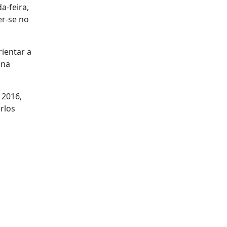
a-feira,
er-se no
rientar a
 na
 2016,
rlos