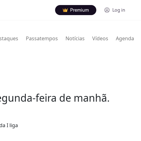
Premium
Log in
staques
Passatempos
Notícias
Vídeos
Agenda
segunda-feira de manhã.
a I liga