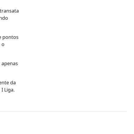
 transata
endo
e pontos
 o
o apenas
ente da
I Liga.