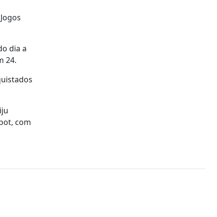
 Jogos
do dia a
m 24.
quistados
iju
bot, com