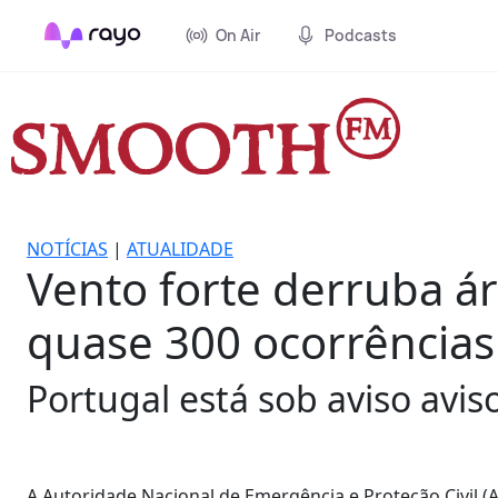
On Air
Podcasts
NOTÍCIAS
|
ATUALIDADE
Vento forte derruba árv
quase 300 ocorrências
Portugal está sob aviso avis
A Autoridade Nacional de Emergência e Proteção Civil (