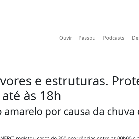
Ouvir
Passou
Podcasts
De
ores e estruturas. Prote
 até às 18h
o amarelo por causa da chuva e
ANEPC) registou cerca de 300 ocorrências entre as 00h00 e 