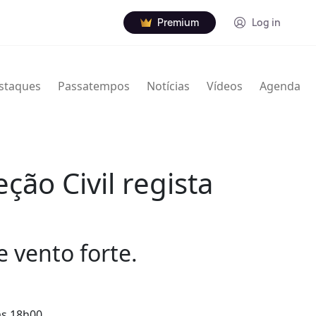
Premium
Log in
staques
Passatempos
Notícias
Vídeos
Agenda
ção Civil regista
 vento forte.
as 18h00