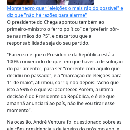
Montenegro quer "eleições o mais rápido possível" e
diz que "não há razões para alarme"
O presidente do Chega apontou também ao
primeiro-ministro o “erro político” de “preferir pôr-
se nas mãos do PS”, e descartou que a
responsabilidade seja do seu partido.
“Parece-me que o Presidente da República está a
100% convencido de que tem que haver a dissolução
do parlamento”, para ser “coerente com aquilo que
decidiu no passado”, e a “marcação de eleições para
11 de maio”, afirmou, corrigindo depois: “Acho que
isto a 99% é o que vai acontecer. Porém, a última
decisão é do Presidente da República, e é ele que
amanhã anunciará ao país, não lhe vou tirar esse
momento”.
Na ocasião, André Ventura foi questionado sobre as
eleições presidenciais de janeiro do próximo ano, e