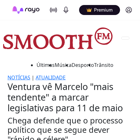
On Air
Podcasts
Log in
Premium
Últimas
Música
Desporto
Trânsito
NOTÍCIAS
|
ATUALIDADE
Ventura vê Marcelo "mais
tendente" a marcar
legislativas para 11 de maio
Chega defende que o processo
político que se segue dever
"rápido e célere".