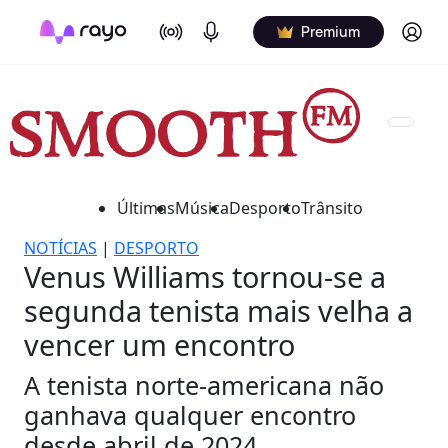
On Air
Podcasts
Log in
Premium
Últimas
Música
Desporto
Trânsito
NOTÍCIAS
|
DESPORTO
Venus Williams tornou-se a
segunda tenista mais velha a
vencer um encontro
A tenista norte-americana não
ganhava qualquer encontro
desde abril de 2024.