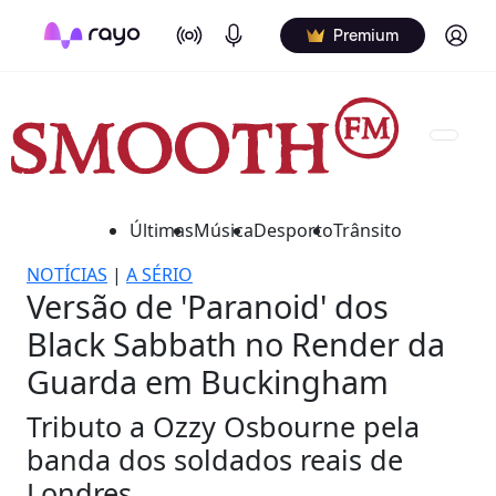
On Air
Podcasts
Log in
Premium
Últimas
Música
Desporto
Trânsito
NOTÍCIAS
|
A SÉRIO
Versão de 'Paranoid' dos
Black Sabbath no Render da
Guarda em Buckingham
Tributo a Ozzy Osbourne pela
banda dos soldados reais de
Londres.