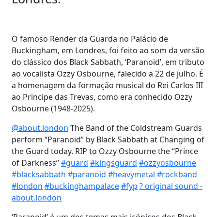
O famoso Render da Guarda no Palácio de
Buckingham, em Londres, foi feito ao som da versão
do clássico dos Black Sabbath, ‘Paranoid’, em tributo
ao vocalista Ozzy Osbourne, falecido a 22 de julho. É
a homenagem da formação musical do Rei Carlos III
ao Principe das Trevas, como era conhecido Ozzy
Osbourne (1948-2025).
@about.london
The Band of the Coldstream Guards
perform “Paranoid” by Black Sabbath at Changing of
the Guard today. RIP to Ozzy Osbourne the “Prince
of Darkness”
#guard
#kingsguard
#ozzyosbourne
#blacksabbath
#paranoid
#heavymetal
#rockband
#london
#buckinghampalace
#fyp
? original sound -
about.london
‘Paranoid’ é um dos temas mais icónicos dos Black