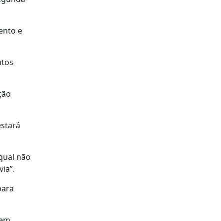
ento e
utos
ção
estará
qual não
ia”.
para
 em