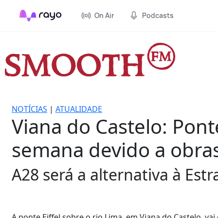
On Air
Podcasts
NOTÍCIAS
|
ATUALIDADE
Viana do Castelo: Pont
semana devido a obra
A28 será a alternativa à Est
A ponte Eiffel sobre o rio Lima, em Viana do Castelo, va