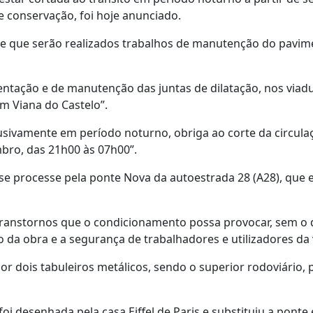
de conservação, foi hoje anunciado.
ere que serão realizados trabalhos de manutenção do pavim
mentação e de manutenção das juntas de dilatação, nos viad
em Viana do Castelo”.
usivamente em período noturno, obriga ao corte da circula
mbro, das 21h00 às 07h00”.
 se processe pela ponte Nova da autoestrada 28 (A28), que 
transtornos que o condicionamento possa provocar, sem o 
o da obra e a segurança de trabalhadores e utilizadores da v
 dois tabuleiros metálicos, sendo o superior rodoviário, 
oi desenhada pela casa Eiffel de Paris e substituiu a ponte