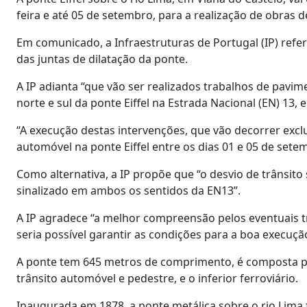
feira e até 05 de setembro, para a realização de obras 
Em comunicado, a Infraestruturas de Portugal (IP) ref
das juntas de dilatação da ponte.
A IP adianta “que vão ser realizados trabalhos de pavi
norte e sul da ponte Eiffel na Estrada Nacional (EN) 13, 
“A execução destas intervenções, que vão decorrer excl
automóvel na ponte Eiffel entre os dias 01 e 05 de sete
Como alternativa, a IP propõe que “o desvio de trânsito
sinalizado em ambos os sentidos da EN13”.
A IP agradece “a melhor compreensão pelos eventuais 
seria possível garantir as condições para a boa execuçã
A ponte tem 645 metros de comprimento, é composta por
trânsito automóvel e pedestre, e o inferior ferroviário.
Inaugurada em 1878, a ponte metálica sobre o rio Lima f