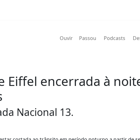
Ouvir
Passou
Podcasts
De
e Eiffel encerrada à noi
s
rada Nacional 13.
i estar cortada ao trânsito em período noturno a partir de 