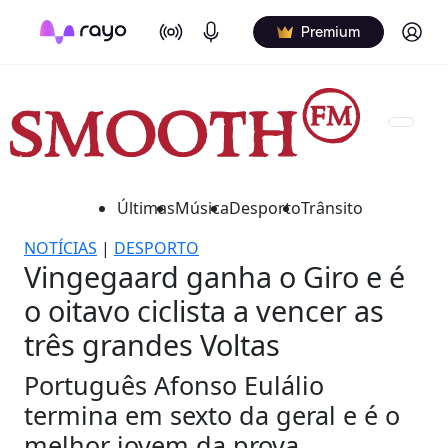
On Air
Podcasts
Log in
Premium
Últimas
Música
Desporto
Trânsito
NOTÍCIAS
|
DESPORTO
Vingegaard ganha o Giro e é
o oitavo ciclista a vencer as
três grandes Voltas
Português Afonso Eulálio
termina em sexto da geral e é o
melhor jovem da prova.