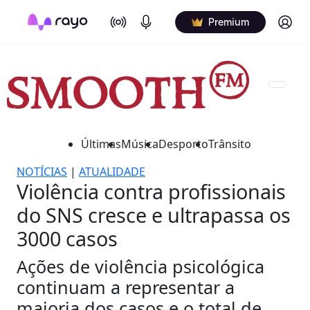
On Air
Podcasts
Log in
Premium
Últimas
Música
Desporto
Trânsito
NOTÍCIAS
|
ATUALIDADE
Violência contra profissionais
do SNS cresce e ultrapassa os
3000 casos
Ações de violência psicológica
continuam a representar a
maioria dos casos e o total de