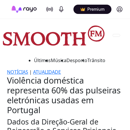
On Air
Podcasts
Log in
Premium
Últimas
Música
Desporto
Trânsito
NOTÍCIAS
|
ATUALIDADE
Violência doméstica
representa 60% das pulseiras
eletrónicas usadas em
Portugal
Dados da Direção-Geral de