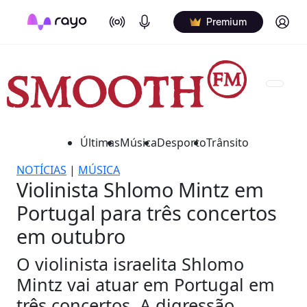
On Air
Podcasts
Log in
Premium
Últimas
Música
Desporto
Trânsito
NOTÍCIAS
|
MÚSICA
Violinista Shlomo Mintz em
Portugal para três concertos
em outubro
O violinista israelita Shlomo
Mintz vai atuar em Portugal em
três concertos. A digressão