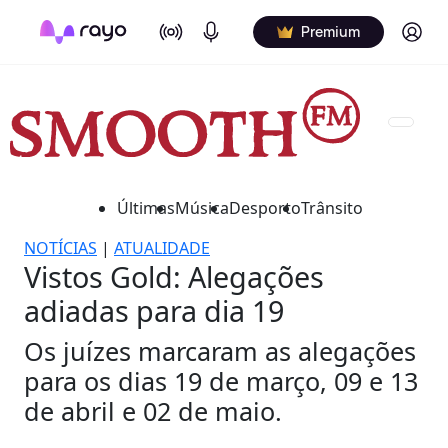
On Air
Podcasts
Log in
Premium
Últimas
Música
Desporto
Trânsito
NOTÍCIAS
|
ATUALIDADE
Vistos Gold: Alegações
adiadas para dia 19
Os juízes marcaram as alegações
para os dias 19 de março, 09 e 13
de abril e 02 de maio.