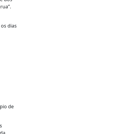
rua”.
 os dias
pio de
s
ida