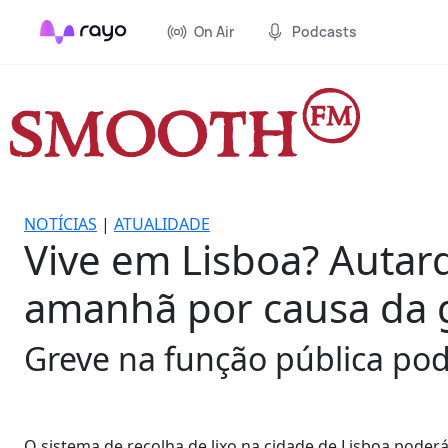
On Air
Podcasts
NOTÍCIAS
|
ATUALIDADE
Vive em Lisboa? Autarq
amanhã por causa da 
Greve na função pública pode
O sistema de recolha de lixo na cidade de Lisboa poderá