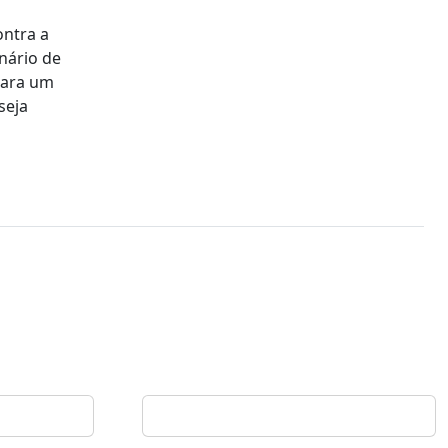
ontra a
nário de
para um
seja