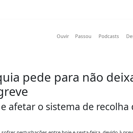
Ouvir
Passou
Podcasts
De
uia pede para não deixar
greve
 afetar o sistema de recolha d
 sofrer perturbações entre hoje e sexta-feira, devido à gre