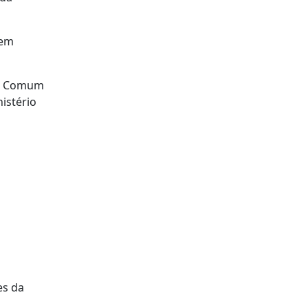
 em
nte Comum
istério
es da