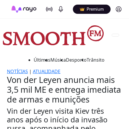
On Air
Podcasts
Log in
Premium
Últimas
Música
Desporto
Trânsito
NOTÍCIAS
|
ATUALIDADE
Von der Leyen anuncia mais
3,5 mil ME e entrega imediata
de armas e munições
Vin der Leyen visita Kiev três
anos após o início da invasão
russa, acompanhada pelo