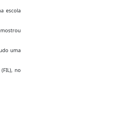
ma escola
s mostrou
tudo uma
(FIL), no