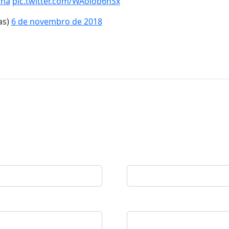
ina
pic.twitter.com/WAolob6nSx
as)
6 de novembro de 2018