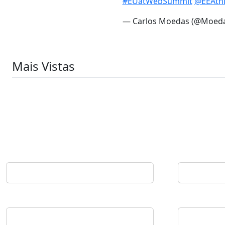
#EUatWebSummit
@EEAth
— Carlos Moedas (@Moed
Mais Vistas