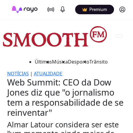
On Air
Podcasts
Log in
Premium
Últimas
Música
Desporto
Trânsito
NOTÍCIAS
|
ATUALIDADE
Web Summit: CEO da Dow
Jones diz que "o jornalismo
tem a responsabilidade de se
reinventar"
Almar Latour considera ser este