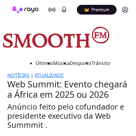
On Air
Podcasts
Log in
Premium
Últimas
Música
Desporto
Trânsito
NOTÍCIAS
|
ATUALIDADE
Web Summit: Evento chegará
a África em 2025 ou 2026
Anúncio feito pelo cofundador e
presidente executivo da Web
Summmit .