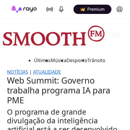
On Air
Podcasts
Log in
Premium
Últimas
Música
Desporto
Trânsito
NOTÍCIAS
|
ATUALIDADE
Web Summit: Governo
trabalha programa IA para
PME
O programa de grande
divulgação da inteligência
artificial está a ser desenvolvido