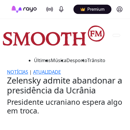
On Air
Podcasts
Log in
Premium
Últimas
Música
Desporto
Trânsito
NOTÍCIAS
|
ATUALIDADE
Zelensky admite abandonar a
presidência da Ucrânia
Presidente ucraniano espera algo
em troca.