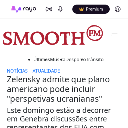
On Air
Podcasts
Log in
Premium
Últimas
Música
Desporto
Trânsito
NOTÍCIAS
|
ATUALIDADE
Zelensky admite que plano
americano pode incluir
"perspetivas ucranianas"
Este domingo estão a decorrer
em Genebra discussões entre
representantes dos EUA com