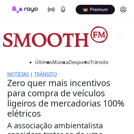
On Air
Podcasts
Log in
Premium
Últimas
Música
Desporto
Trânsito
NOTÍCIAS
|
TRÂNSITO
Zero quer mais incentivos
para compra de veículos
ligeiros de mercadorias 100%
elétricos
A associação ambientalista