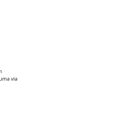
m
numa via