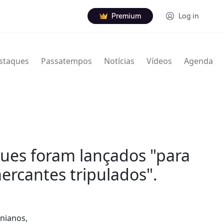
Premium
Log in
staques
Passatempos
Notícias
Vídeos
Agenda
ques foram lançados "para
ercantes tripulados".
anianos,