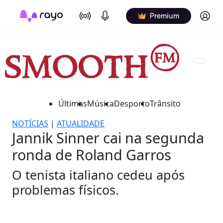
On Air
Podcasts
Log in
Premium
Últimas
Música
Desporto
Trânsito
NOTÍCIAS
|
ATUALIDADE
Jannik Sinner cai na segunda
ronda de Roland Garros
O tenista italiano cedeu após
problemas físicos.