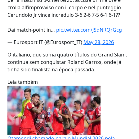
crolla all’improvviso con il corpo e nel punteggio.
Cerundolo Jr vince incredulo 3-6 2-6 7-5 6-1 6-1??
Dai match-point in…
pic.twitter.com/JSdNRQrGcg
— Eurosport IT (@Eurosport_IT)
May 28, 2026
O italiano, que soma quatro títulos do Grand Slam,
continua sem conquistar Roland Garros, onde já
tinha sido finalista na época passada.
Leia também
Otamendi chamado para o Mundial 2026 pela