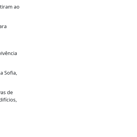
stiram ao
ara
vivência
a Sofia,
vas de
ifícios,