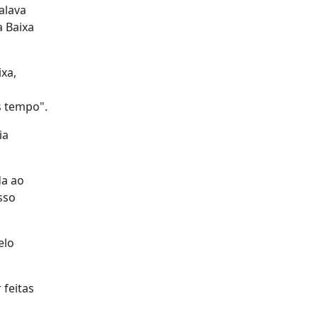
alava
a Baixa
xa,
o
s tempo".
ia
da ao
sso
elo
 feitas