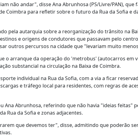
am não andar", disse Ana Abrunhosa (PS/Livre/PAN), que f
 Coimbra para refletir sobre o futuro da Rua da Sofia e d
o pela autarquia sobre a reorganização do trânsito na Bai
 destinos e origens de condutores que passavam pelo centr
usar outros percursos na cidade que "levariam muito meno
que o arranque da operação do 'metrobus' (autocarros em v
ação substancial na circulação na Baixa de Coimbra.
porte individual na Rua da Sofia, com a via a ficar reserva
descargas e tráfego local para residentes, com regras de ace
ou Ana Abrunhosa, referindo que não havia "ideias feitas" p
da Rua da Sofia e zonas adjacentes.
erarem que devemos ter", disse, admitindo que poderão ser
tivas.