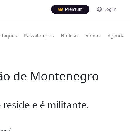
Premium
Log in
staques
Passatempos
Notícias
Vídeos
Agenda
ição de Montenegro
eside e é militante.
que é