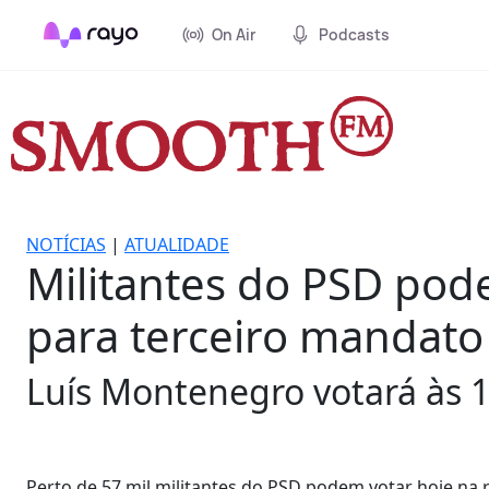
On Air
Podcasts
NOTÍCIAS
|
ATUALIDADE
Militantes do PSD pod
para terceiro mandato
Luís Montenegro votará às 1
Perto de 57 mil militantes do PSD podem votar hoje na