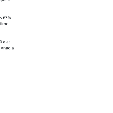
is 63%
ltimos
0 e as
 Anadia