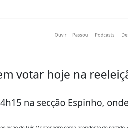
Ouvir
Passou
Podcasts
De
em votar hoje na reele
4h15 na secção Espinho, onde r
 reeleição de Luís Montenegro como presidente do partido, 