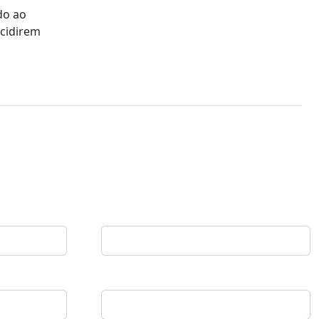
do ao
ncidirem