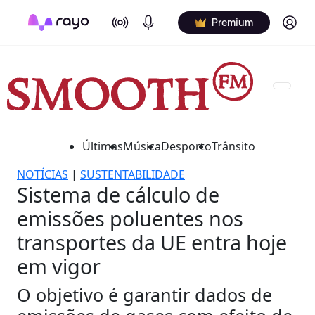
On Air
Podcasts
Log in
Premium
Últimas
Música
Desporto
Trânsito
NOTÍCIAS
|
SUSTENTABILIDADE
Sistema de cálculo de
emissões poluentes nos
transportes da UE entra hoje
em vigor
O objetivo é garantir dados de