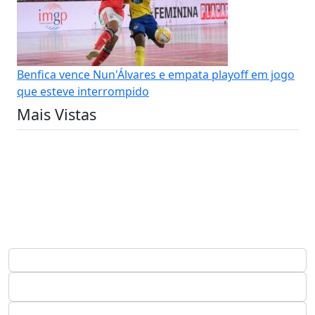
Benfica vence Nun'Álvares e empata playoff em jogo
que esteve interrompido
Mais Vistas