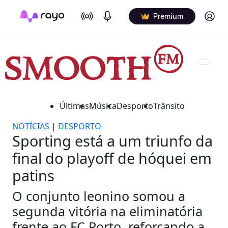
On Air
Podcasts
Log in
Premium
Últimas
Música
Desporto
Trânsito
NOTÍCIAS
|
DESPORTO
Sporting está a um triunfo da
final do playoff de hóquei em
patins
O conjunto leonino somou a
segunda vitória na eliminatória
frente ao FC Porto, reforçando a