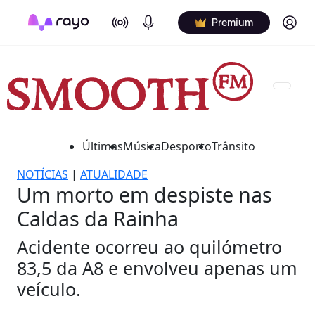
On Air
Podcasts
Log in
Premium
Últimas
Música
Desporto
Trânsito
NOTÍCIAS
|
ATUALIDADE
Um morto em despiste nas
Caldas da Rainha
Acidente ocorreu ao quilómetro
83,5 da A8 e envolveu apenas um
veículo.