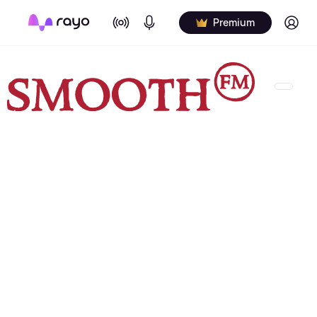
On Air
Podcasts
Log in
Premium